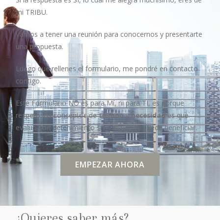
mi TRIBU.
Vamos a tener una reunión para conocernos y presentarte
una propuesta.
Luego que rellenes el formulario, me pondré en contacto
contigo.
Este Formulario NO es para Mí, ni para TI, es porque
respeto los conceptos de
tiempo
y
necesidad
es que
evaluó con detenimiento si mi ayuda te puede beneficiar.
EMPEZAR AHORA
¿Quieres saber más?